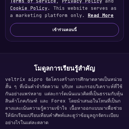
Terms of Service
i
,
Privacy Policy
and
Cookie Policy
t
. This website serves as
a marketing platform only.
e
Read More
d
S
เข้าร่วมตอนนี้
t
a
t
e
s
โมดูลการเรียนรู้สำคัญ
+
veltrix aipro จัดโครงสร้างการศึกษาตลาดเป็นหน่วย
1
สั้น ๆ ที่เน้นคำจำกัดความ บริบท และกรอบวิเคราะห์ที่ใช้
กันอย่างแพร่หลาย แต่ละการ์ดเน้นแนวคิดที่เป็นธรรมกับหุ้น
สินค้าโภคภัณฑ์ และ Forex โดยนำเสนอในโทนที่เป็นก
ลางและเน้นความรู้ความเข้าใจ เนื้อหาออกแบบมาเพื่อช่วย
ให้นักเรียนเปรียบเทียบคำศัพท์และดูว่าข้อมูลถูกจัดระเบียบ
อย่างไรในแต่ละตลาด