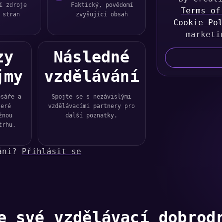
í zdroje
Faktický, povědomí
i
Terms of
 stran
zvyšující obsah
Cookie Po
t
e
marketi
d
zy
Následné
S
t
jmy
vzdělávání
a
t
osáře a
Spojte se s nezávislými
e
teré
vzdělávacími partnery pro
žnou
další poznatky.
s
trhu.
+
1
váni?
Přihlásit se
e své vzdělávací dobrod