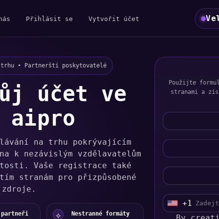
Ve
nás
Přihlásit se
Vytvořit účet
 trhu • Partnerští poskytovatelé
Použijte formu
ůj účet ve
stranami a zís
 aipro
lávání na trhu pokrývajícím
na k nezávislým vzdělavatelům
tosti. Vaše registrace také
tím stranám pro přizpůsobené
 zdroje.
+1
U
 partneři
Nestranné formáty
⟡
n
By creat