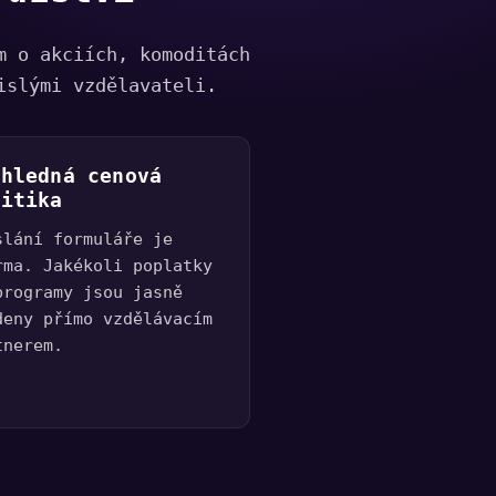
m o akciích, komoditách
islými vzdělavateli.
ehledná cenová
litika
slání formuláře je
rma. Jakékoli poplatky
programy jsou jasně
deny přímo vzdělávacím
tnerem.