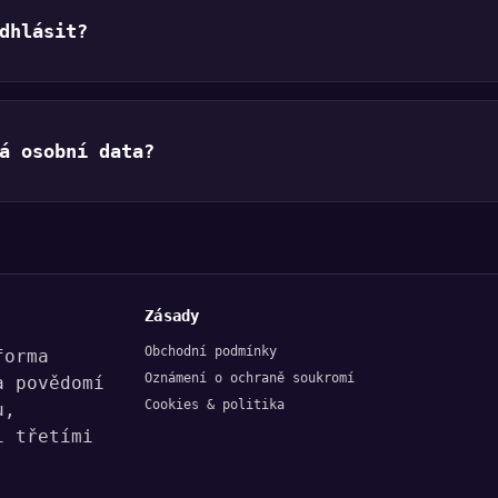
dhlásit?
á osobní data?
Zásady
Obchodní podmínky
forma
Oznámení o ochraně soukromí
a povědomí
Cookies & politika
u,
i třetími