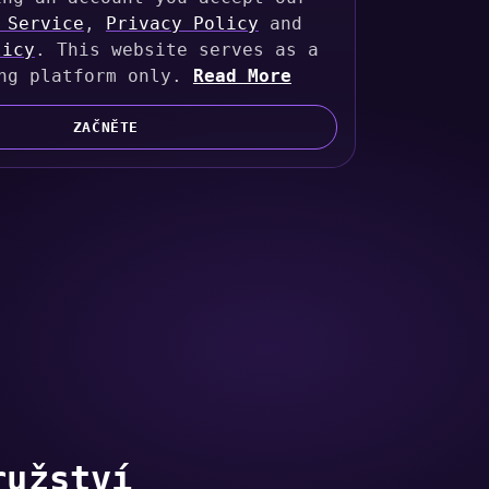
 Service
,
Privacy Policy
and
licy
. This website serves as a
ng platform only.
Read More
ZAČNĚTE
ružství