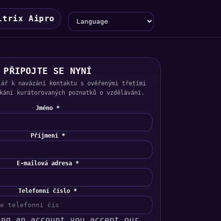
Language
ltrix Aipro
PŘIPOJTE SE NYNÍ
lář k navázání kontaktu s ověřenými třetími
kání kurátorovaných poznatků o vzdělávání.
Jméno *
Příjmení *
E-mailová adresa *
Telefonní číslo *
ing an account you accept our