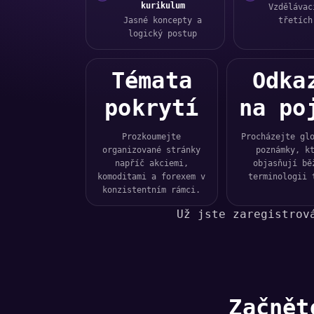
kurikulum
Vzdělávac
Jasné koncepty a
třetích
logický postup
Témata
Odka
pokrytí
na po
Prozkoumejte
Procházejte gl
organizované stránky
poznámky, k
napříč akciemi,
objasňují bě
komoditami a forexem v
terminologii 
konzistentním rámci.
Už jste zaregistro
Začnět