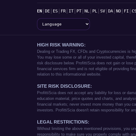
Jazyky
|
|
|
|
|
|
|
|
|
|
|
|
EN
DE
ES
FR
IT
PT
NL
PL
SV
DA
NO
FI
C
Language