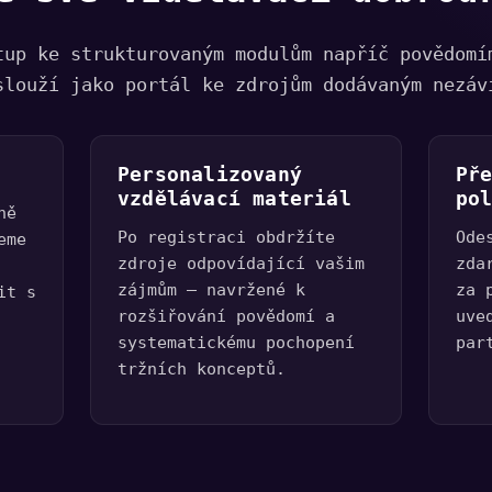
tup ke strukturovaným modulům napříč povědomí
slouží jako portál ke zdrojům dodávaným nezáv
Personalizovaný
Př
vzdělávací materiál
po
ně
Po registraci obdržíte
Ode
eme
zdroje odpovídající vašim
zda
zájmům – navržené k
za 
it s
rozšiřování povědomí a
uve
systematickému pochopení
par
tržních konceptů.