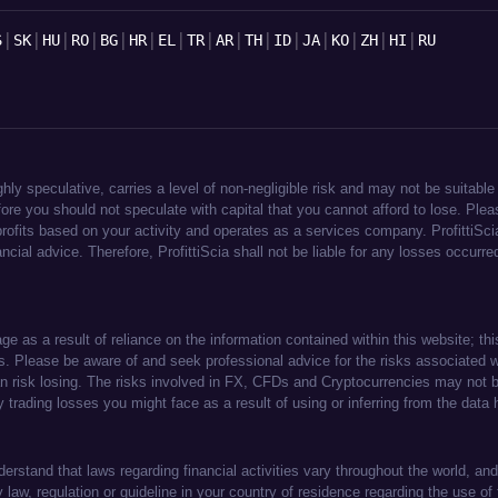
|
|
|
|
|
|
|
|
|
|
|
|
|
|
|
S
SK
HU
RO
BG
HR
EL
TR
AR
TH
ID
JA
KO
ZH
HI
RU