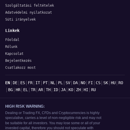
Szolgáltatási feltételek
Adatvédelmi nyilatkozat
Süti irányelvek
Linkek
Főoldal
Rólunk
Kapcsolat
Bejelentkezés
Csatlakozz most
Nyelvek
|
|
|
|
|
|
|
|
|
|
|
|
|
|
|
EN
DE
ES
FR
IT
PT
NL
PL
SV
DA
NO
FI
CS
SK
HU
RO
|
|
|
|
|
|
|
|
|
|
|
|
BG
HR
EL
TR
AR
TH
ID
JA
KO
ZH
HI
RU