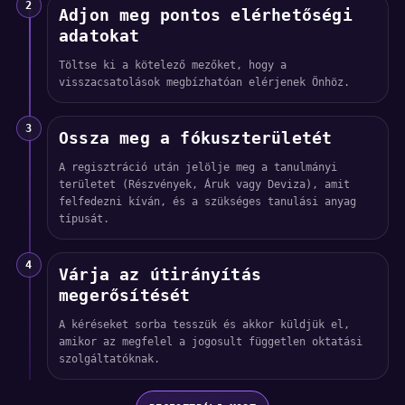
2
Adjon meg pontos elérhetőségi
adatokat
Töltse ki a kötelező mezőket, hogy a
visszacsatolások megbízhatóan elérjenek Önhöz.
3
Ossza meg a fókuszterületét
A regisztráció után jelölje meg a tanulmányi
területet (Részvények, Áruk vagy Deviza), amit
felfedezni kíván, és a szükséges tanulási anyag
típusát.
4
Várja az útirányítás
megerősítését
A kéréseket sorba tesszük és akkor küldjük el,
amikor az megfelel a jogosult független oktatási
szolgáltatóknak.