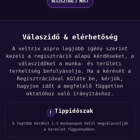
REGISZTRÁLJ MOST
Válaszidő & elérhetőség
A veltrix aipro legjobb igény szerint
kezeli a regisztráció alapú kérdéseket, a
válaszidőket a munka- és területi
terheltség befolyásolja. Ha a kérését a
Regisztrációval küldte be, kérjük,
hagyjon időt a megfelelő független
oktatóhoz való irányításhoz.
Tippidőszak
!
A legtöbb kérdést 1-3 munkanapon belül megválaszolják
a kereslet függvényében.