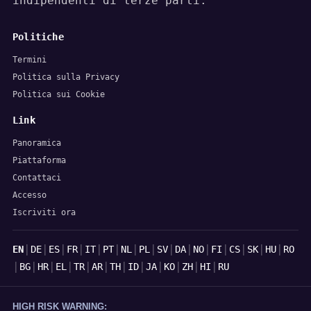
indipendenti di terze parti.
Politiche
Termini
Politica sulla Privacy
Politica sui Cookie
Link
Panoramica
Piattaforma
Contattaci
Accesso
Iscriviti ora
Lingue
|
|
|
|
|
|
|
|
|
|
|
|
|
|
|
EN
DE
ES
FR
IT
PT
NL
PL
SV
DA
NO
FI
CS
SK
HU
RO
|
|
|
|
|
|
|
|
|
|
|
|
BG
HR
EL
TR
AR
TH
ID
JA
KO
ZH
HI
RU