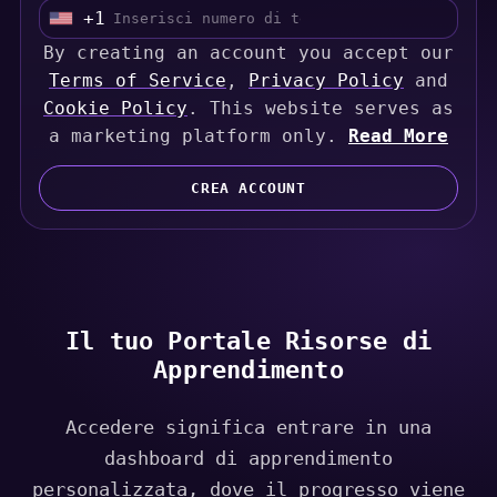
+1
U
By creating an account you accept our
n
Terms of Service
,
Privacy Policy
and
i
Cookie Policy
. This website serves as
t
a marketing platform only.
Read More
e
d
CREA ACCOUNT
S
t
a
t
e
s
Il tuo Portale Risorse di
+
Apprendimento
1
Accedere significa entrare in una
dashboard di apprendimento
personalizzata, dove il progresso viene