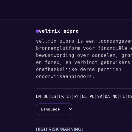
veltrix aipro
veltrix aipro is een toonaangeve
bronnenplatform voor financiële 
bewustwording over aandelen, gro
en forex, en verbindt gebruikers
onafhankelijke derde partijen
onderwijsaanbieders.
Talen
|
|
|
|
|
|
|
|
|
|
|
|
EN
DE
ES
FR
IT
PT
NL
PL
SV
DA
NO
FI
C
Language