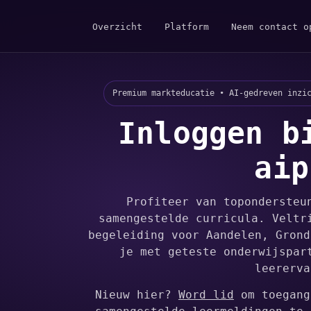
Overzicht
Platform
Neem contact o
Premium markteducatie • AI-gedreven inzi
Inloggen b
aip
Profiteer van topondersteu
samengestelde curricula. Veltr
begeleiding voor Aandelen, Grond
je met geteste onderwijspar
leererva
Nieuw hier?
Word lid
om toegang