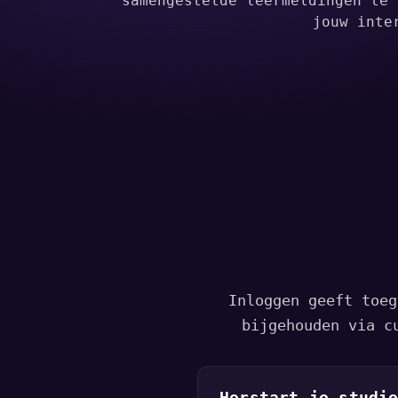
samengestelde leermeldingen te 
jouw inte
Inloggen geeft toeg
bijgehouden via c