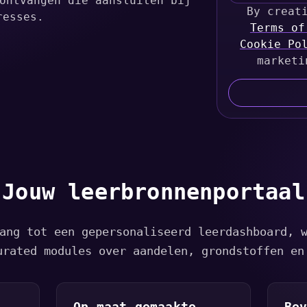
ontvangen die aansluiten bij
n
By creat
resses.
i
Terms of
Cookie Po
t
e
marketi
d
S
t
a
t
e
s
Jouw leerbronnenportaal
+
1
ang tot een gepersonaliseerd leerdashboard, 
urated modules over aandelen, grondstoffen en