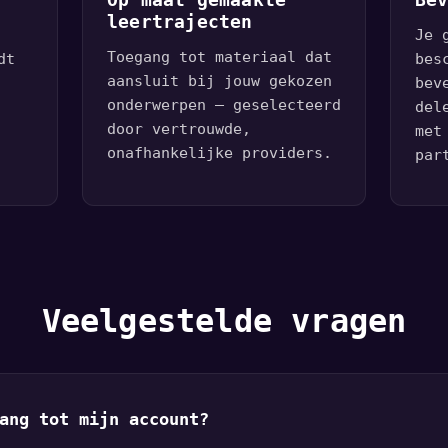
e
Op maat gemaakte
Be
leertrajecten
Je 
Toegang tot materiaal dat
dt
bes
aansluit bij jouw gekozen
bev
onderwerpen — geselecteerd
del
door vertrouwde,
met
onafhankelijke providers.
par
Veelgestelde vragen
ang tot mijn account?