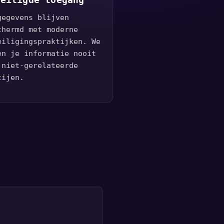
veiligde toegang
gegevens blijven
chermd met moderne
eiligingspraktijken. We
en je informatie nooit
 niet-gerelateerde
tijen.