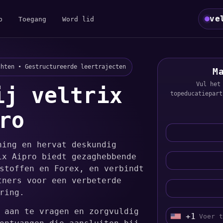
ve
p
Toegang
Word lid
chten • Gestructureerde leertrajecten
M
Vul het
ij veltrix
topeducatiepart
ro
ning en hervat deskundig
ix Aipro biedt gezaghebbende
stoffen en Forex, en verbindt
tners voor een verbeterde
ring.
 aan te vragen en zorgvuldig
+1
U