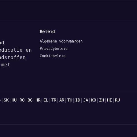
Beleid
Algemene voorwaarden
nd
Privacybeleid
educatie en
Cookiebeleid
ndstoffen
 met
|
|
|
|
|
|
|
|
|
|
|
|
|
|
|
S
SK
HU
RO
BG
HR
EL
TR
AR
TH
ID
JA
KO
ZH
HI
RU