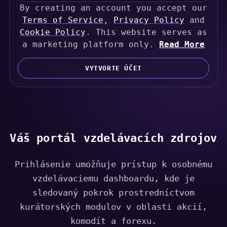
By creating an account you accept our
n
Terms of Service
i
,
Privacy Policy
and
Cookie Policy
t
. This website serves as
a marketing platform only.
e
Read More
d
S
VYTVORTE ÚČET
t
a
t
e
s
Váš portál vzdelávacích zdrojov
+
1
Prihlásenie umožňuje prístup k osobnému
vzdelávaciemu dashboardu, kde je
sledovaný pokrok prostredníctvom
kurátorských modulov v oblasti akcií,
komodít a forexu.