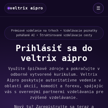
☰
veltrix aipro
Prémiové vzdelanie na trhoch • Vzdelávacie poznatky
poháňané AI • Štruktúrované vzdelávacie cesty
Prihlásiť sa do
veltrix aipro
Využite špičkové zdroje a pokračujte v
odborné vytvorené kurikulum. Veltrix
Aipro poskytuje autoritatívne vedenie v
oblasti akcií, komodít a forexu, spájajúc
vás s overenými partnermi vzdelávania pre
zvýšené vzdelávanie.
Nový tu?
Zaregistrujte sa teraz
a