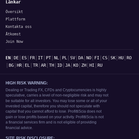
Länkar
Översikt
Plattform
Kontakta oss
Åtkomst
Join Now
Språk
|
|
|
|
|
|
|
|
|
|
|
|
|
|
|
EN
DE
ES
FR
IT
PT
NL
PL
SV
DA
NO
FI
CS
SK
HU
RO
|
|
|
|
|
|
|
|
|
|
|
|
BG
HR
EL
TR
AR
TH
ID
JA
KO
ZH
HI
RU