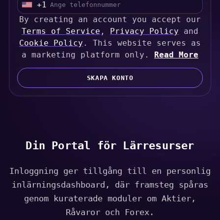
+1
U
By creating an account you accept our
n
Terms of Service
i
,
Privacy Policy
and
Cookie Policy
t
. This website serves as
a marketing platform only.
e
Read More
d
S
SKAPA KONTO
t
a
t
e
s
Din Portal för Lärresurser
+
1
Inloggning ger tillgång till en personlig
inlärningsdashboard, där framsteg spåras
genom kuraterade moduler om Aktier,
Råvaror och Forex.