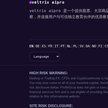
veltrix aipro
veltrix aipro 是一个提供股票、大宗
察，并连接用户与可信独立教育伙伴的优质教
语言
|
|
|
|
|
|
|
|
|
|
|
|
EN
DE
ES
FR
IT
PT
NL
PL
SV
DA
NO
FI
C
Language