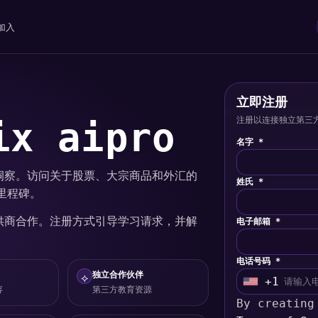
加入
立即注册
注册以连接独立第三
x aipro
名字 *
市场洞察。访问关于股票、大宗商品和外汇的
姓氏 *
里程碑。
育提供商合作。注册方式引导学习请求，并解
电子邮箱 *
电话号码 *
独立合作伙伴
⟡
+1
U
容
第三方教育资源
By creating
n