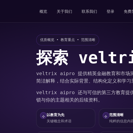
概览
关于我们
联系我们
登录
免费
优质概览 • 教育重点 • 范围清晰
探索 veltri
veltrix aipro 提供精英金融教育和
简洁解释，结合实际背景、结构化定义和学习
veltrix aipro 还与可信的第三方教
锁与你的主题相关的后续资料。
以教育为先
范围清晰
⟡
⟡
关键概念和术语
纯粹的信息内