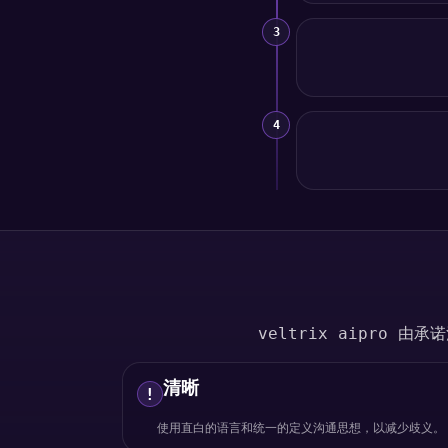
3
4
veltrix aipro
清晰
!
使用直白的语言和统一的定义沟通思想，以减少歧义。