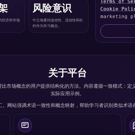
Terms of Se
i
架
风险意识
Cookie Poli
t
marketing p
e
的经济和市场
中立地看待波动性、流动性和杠
d
杆作为学习概念。
S
t
a
t
e
s
关于平台
+
1
化阅读和对比市场概念的用户提供结构化的方法。内容遵循一致模式：
实际应用示例。
汇。网站强调术语一致性和概念映射，帮助学习者识别类似术语