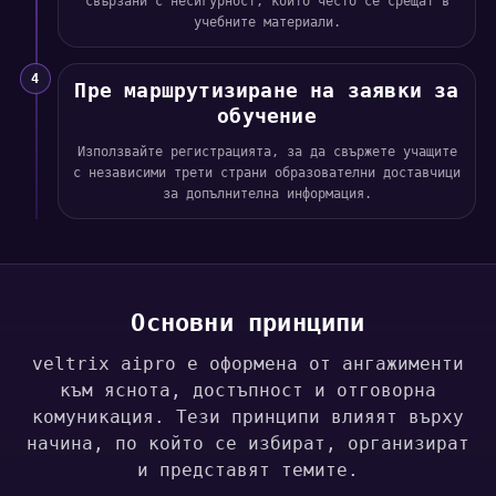
свързани с несигурност, които често се срещат в
учебните материали.
4
Пре маршрутизиране на заявки за
обучение
Използвайте регистрацията, за да свържете учащите
с независими трети страни образователни доставчици
за допълнителна информация.
Основни принципи
veltrix aipro е оформена от ангажименти
към яснота, достъпност и отговорна
комуникация. Тези принципи влияят върху
начина, по който се избират, организират
и представят темите.