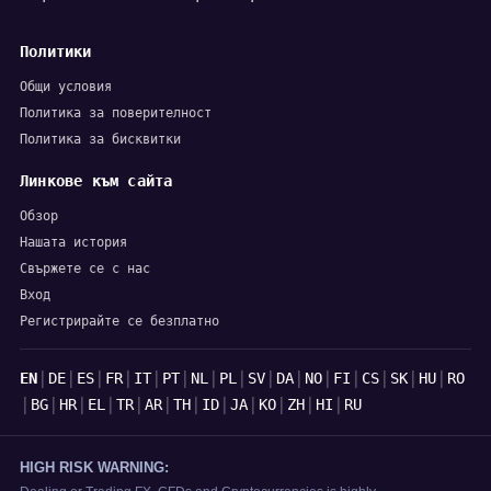
Политики
Общи условия
Политика за поверителност
Политика за бисквитки
Линкове към сайта
Обзор
Нашата история
Свържете се с нас
Вход
Регистрирайте се безплатно
Езици
|
|
|
|
|
|
|
|
|
|
|
|
|
|
|
EN
DE
ES
FR
IT
PT
NL
PL
SV
DA
NO
FI
CS
SK
HU
RO
|
|
|
|
|
|
|
|
|
|
|
|
BG
HR
EL
TR
AR
TH
ID
JA
KO
ZH
HI
RU