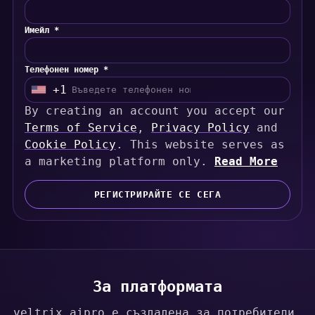
Имейл *
Телефонен номер *
+1
U
By creating an account you accept our
n
Terms of Service
i
,
Privacy Policy
and
Cookie Policy
t
. This website serves as
a marketing platform only.
e
Read More
d
S
РЕГИСТРИРАЙТЕ СЕ СЕГА
t
a
t
e
s
За платформата
+
veltrix aipro е създадена за потребители,
1