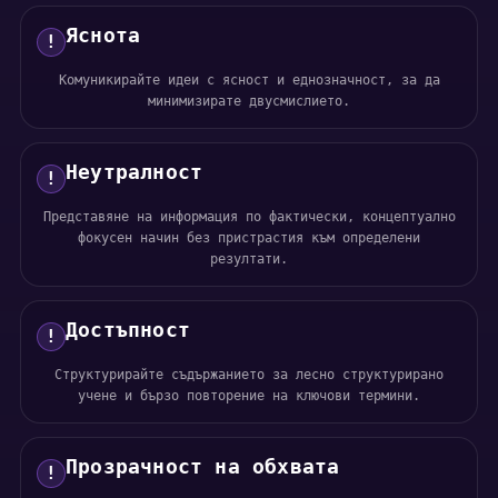
Яснота
!
Комуникирайте идеи с ясност и еднозначност, за да
минимизирате двусмислието.
Неутралност
!
Представяне на информация по фактически, концептуално
фокусен начин без пристрастия към определени
резултати.
Достъпност
!
Структурирайте съдържанието за лесно структурирано
учене и бързо повторение на ключови термини.
Прозрачност на обхвата
!