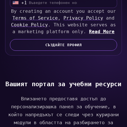
+1
U
By creating an account you accept our
n
Terms of Service
i
,
Privacy Policy
and
Cookie Policy
t
. This website serves as
a marketing platform only.
e
Read More
d
S
СЪЗДАЙТЕ ПРОФИЛ
t
a
t
e
s
Вашият портал за учебни ресурси
+
1
Влизането предоставя достъп до
персонализирашка панел за обучение, в
който напредъкът се следи чрез курирани
модули в областта на разбирането за